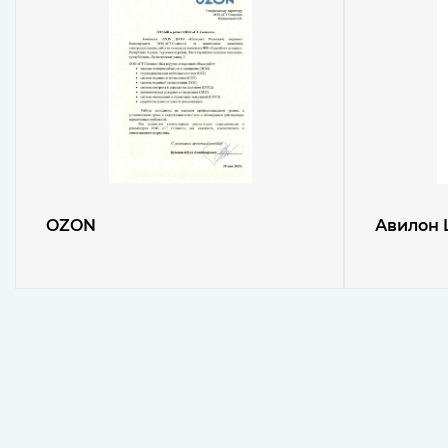
OZON
Авилон 