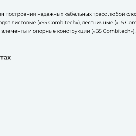
ля построения надежных кабельных трасс любой сл
дят листовые («S5 Combitech»), лестничные («L5 Com
 элементы и опорные конструкции («B5 Combitech»), 
тах