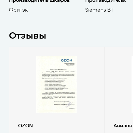
Производитель шкафов
Производитель:
Фритэк
Siemens BT
Отзывы
OZON
Авилон