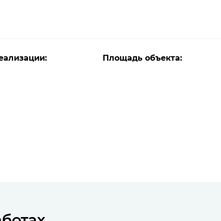
еализации:
Площадь объекта:
аботах